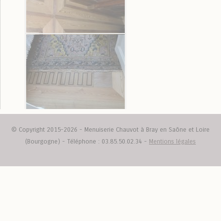
© Copyright 2015-2026 - Menuiserie Chauvot à Bray en Saône et Loire
(Bourgogne) - Téléphone : 03.85.50.02.34 -
Mentions légales