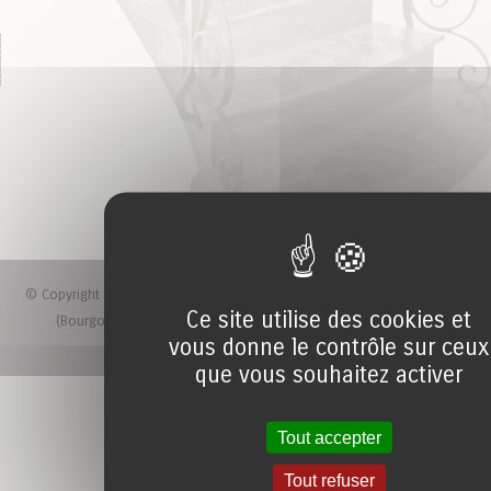
© Copyright 2015-2026 - Menuiserie Chauvot à Bray en Saône et Loire
Ce site utilise des cookies et
(Bourgogne) - Téléphone : 03.85.50.02.34 -
Mentions légales
vous donne le contrôle sur ceux
que vous souhaitez activer
Tout accepter
Tout refuser